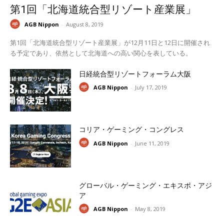
第1回「北海道統合型リゾート産業展」
AGB Nippon
-
August 8, 2019
第1回「北海道統合型リゾート産業展」が12月11日と12日に開催され
る予定であり、依然として北海道への高い関心を表している。
日経統合型リゾートフォーラム大阪
AGB Nippon
-
July 17, 2019
コリア・ゲーミング・コングレス
AGB Nippon
-
June 11, 2019
グローバル・ゲーミング・エキスポ・アジ
ア
AGB Nippon
-
May 8, 2019