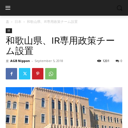
홈
日本
和歌山県、IR専用政策チーム設置
IR
和歌山県、IR専用政策チー
ム設置
로
AGB Nippon
-
September 5, 2018
1201
0