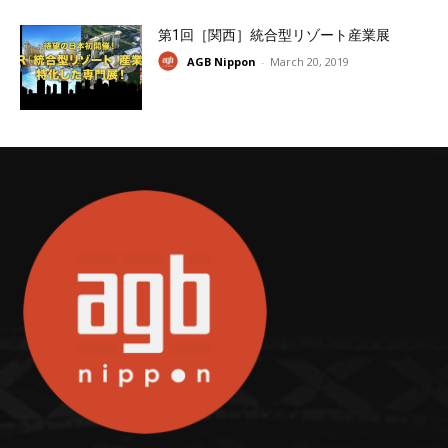
第1回［関西］統合型リゾート産業展
AGB Nippon
-
March 20, 2019