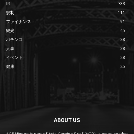
IR
783
規制
111
ファイナンス
91
観光
45
パチンコ
38
人事
38
イベント
28
健康
25
ABOUT US
AGBNippon is part of Asia Gaming Brief (AGB), a news, market