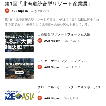
第1回「北海道統合型リゾート産業展」
AGB Nippon
-
August 8, 2019
第1回「北海道統合型リゾート産業展」が12月11日と12日に開催され
る予定であり、依然として北海道への高い関心を表している。
日経統合型リゾートフォーラム大阪
AGB Nippon
-
July 17, 2019
コリア・ゲーミング・コングレス
AGB Nippon
-
June 11, 2019
グローバル・ゲーミング・エキスポ・アジ
ア
AGB Nippon
-
May 8, 2019