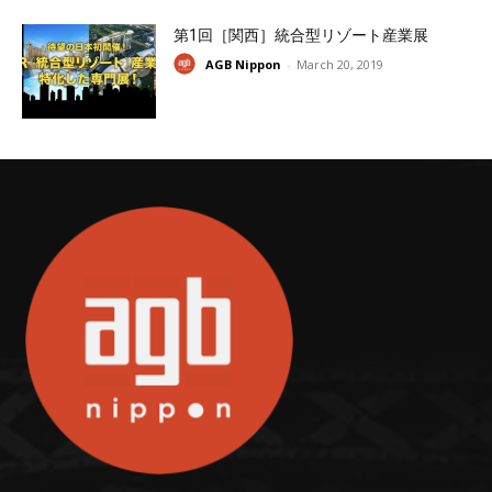
第1回［関西］統合型リゾート産業展
AGB Nippon
-
March 20, 2019