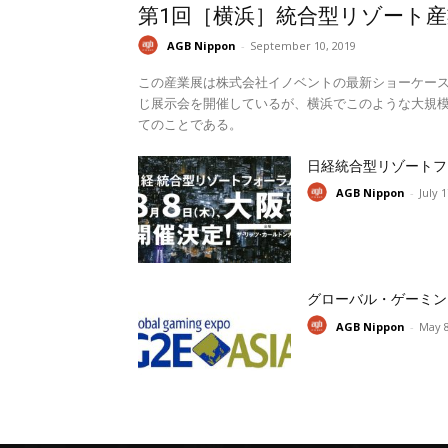
第1回［横浜］統合型リゾート産
AGB Nippon
-
September 10, 2019
この産業展は株式会社イノベントの最新ショーケー
じ展示会を開催しているが、横浜でこのような大規模
てのことである。
日経統合型リゾートフ
AGB Nippon
-
July 
グローバル・ゲーミン
AGB Nippon
-
May 8