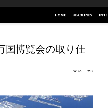
HOME
HEADLINES
INTE
5年万国博覧会の取り仕
622
0