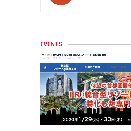
EVENTS