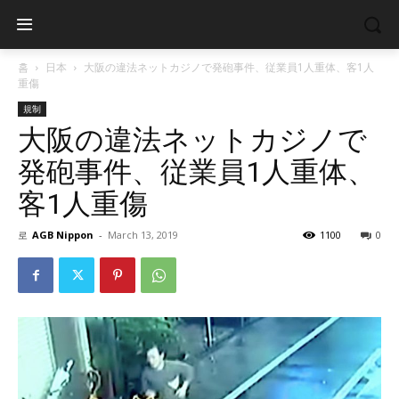
홈
日本
大阪の違法ネットカジノで発砲事件、従業員1人重体、客1人
重傷
規制
大阪の違法ネットカジノで
発砲事件、従業員1人重体、
客1人重傷
로
AGB Nippon
-
March 13, 2019
1100
0