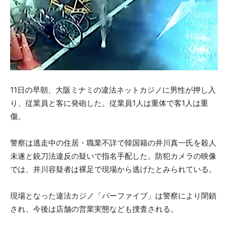
11日の早朝、大阪ミナミの違法ネットカジノに男性が押し入
り、従業員と客に発砲した。従業員1人は重体で客1人は重
傷。
警察は逃走中の住居・職業不詳で韓国籍の井川真一氏を殺人
未遂と銃刀法違反の疑いで指名手配した。防犯カメラの映像
では、井川容疑者は裸足で現場から逃げたとみられている。
現場となった違法カジノ「バーファイブ」は警察により閉鎖
され、今後は店舗の営業実態なども捜査される。