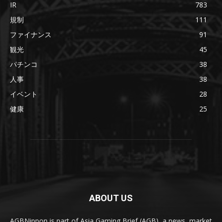
IR
783
規制
111
ファイナンス
91
観光
45
パチンコ
38
人事
38
イベント
28
健康
25
ABOUT US
AGBNippon is part of Asia Gaming Brief (AGB), a news, market