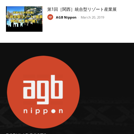
第1回［関西］統合型リゾート産業展
AGB Nippon
-
March 20, 2019