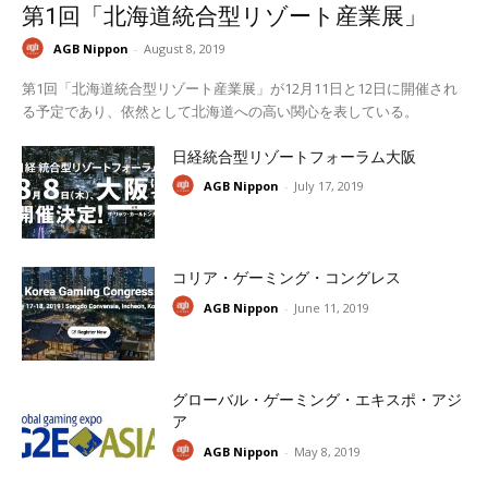
第1回「北海道統合型リゾート産業展」
AGB Nippon
-
August 8, 2019
第1回「北海道統合型リゾート産業展」が12月11日と12日に開催され
る予定であり、依然として北海道への高い関心を表している。
日経統合型リゾートフォーラム大阪
AGB Nippon
-
July 17, 2019
コリア・ゲーミング・コングレス
AGB Nippon
-
June 11, 2019
グローバル・ゲーミング・エキスポ・アジ
ア
AGB Nippon
-
May 8, 2019