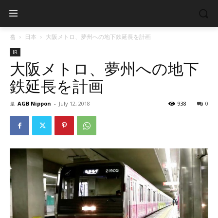
홈
日本
大阪メトロ、夢州への地下鉄延長を計画
IR
大阪メトロ、夢州への地下
鉄延長を計画
로
AGB Nippon
-
July 12, 2018
938
0