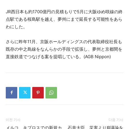
JR西日本も約1700億円の見積もりで5月に大阪ゆめ咲線の終
点駅である桜島駅を越え、夢州にまで延長する可能性をあら
わにした。
さらに昨年11月、京阪ホールディングスの代表取締役社長も
既存の中之島線をなんらかの手段で拡張し、夢州と京都間を
直接鉄道でつなげる案を提唱している。(AGB Nippon)
이전 기사
다음 기사
メルコ、キプロスでの新規カ
石井大臣、災害よりIR議論を