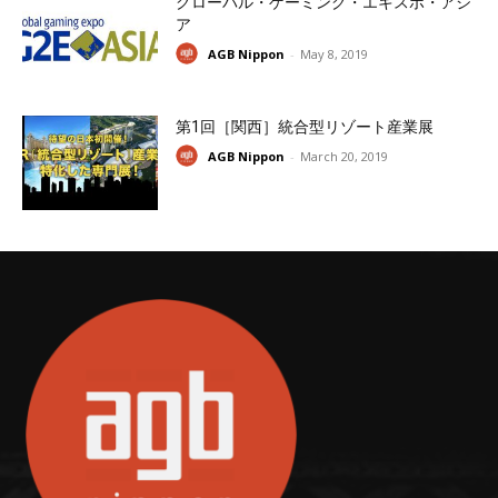
グローバル・ゲーミング・エキスポ・アジ
ア
AGB Nippon
-
May 8, 2019
第1回［関西］統合型リゾート産業展
AGB Nippon
-
March 20, 2019