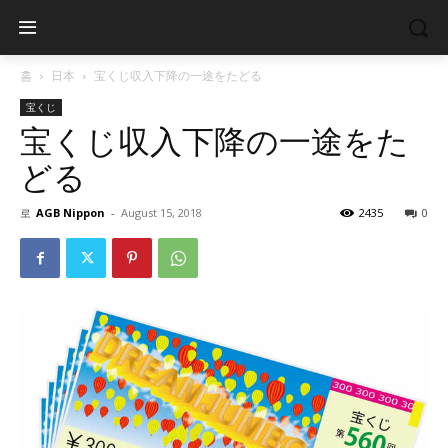
홈
日本
宝くじ収入下降の一途をたどる
宝くじ
宝くじ収入下降の一途をた
どる
로
AGB Nippon
-
August 15, 2018
2435
0