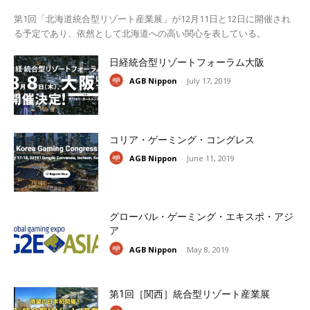
第1回「北海道統合型リゾート産業展」が12月11日と12日に開催され
る予定であり、依然として北海道への高い関心を表している。
日経統合型リゾートフォーラム大阪
AGB Nippon
-
July 17, 2019
コリア・ゲーミング・コングレス
AGB Nippon
-
June 11, 2019
グローバル・ゲーミング・エキスポ・アジ
ア
AGB Nippon
-
May 8, 2019
第1回［関西］統合型リゾート産業展