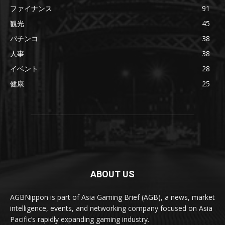
ファイナンス
91
観光
45
パチンコ
38
人事
38
イベント
28
健康
25
ABOUT US
AGBNippon is part of Asia Gaming Brief (AGB), a news, market
intelligence, events, and networking company focused on Asia
Pacific’s rapidly expanding gaming industry.