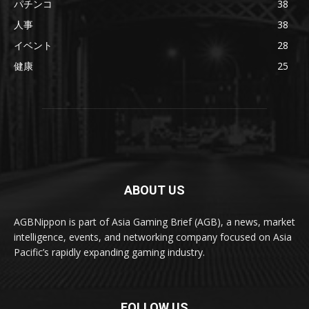
パチンコ
38
人事
38
イベント
28
健康
25
ABOUT US
AGBNippon is part of Asia Gaming Brief (AGB), a news, market
intelligence, events, and networking company focused on Asia
Pacific’s rapidly expanding gaming industry.
FOLLOW US