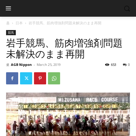
홈
日本
岩手競馬、筋肉増強剤問題未解決のまま再開
競馬
岩手競馬、筋肉増強剤問題
未解決のまま再開
로
AGB Nippon
-
March 25, 2019
653
0