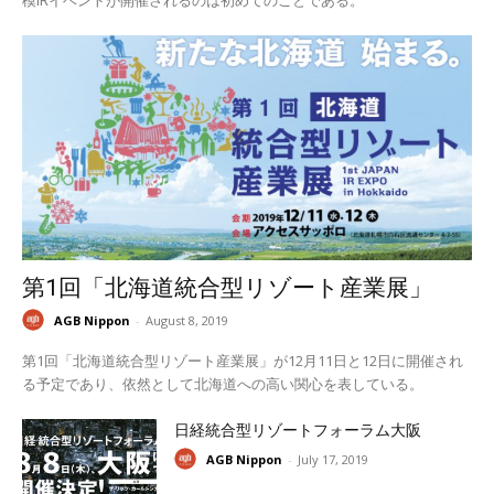
第1回「北海道統合型リゾート産業展」
AGB Nippon
-
August 8, 2019
第1回「北海道統合型リゾート産業展」が12月11日と12日に開催され
る予定であり、依然として北海道への高い関心を表している。
日経統合型リゾートフォーラム大阪
AGB Nippon
-
July 17, 2019