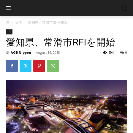
홈
日本
愛知県、常滑市RFIを開始
IR
愛知県、常滑市RFIを開始
로
AGB Nippon
-
August 14, 2018
694
0