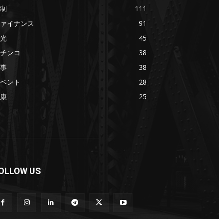
制
111
ァイナンス
91
光
45
チンコ
38
事
38
ベント
28
康
25
OLLOW US