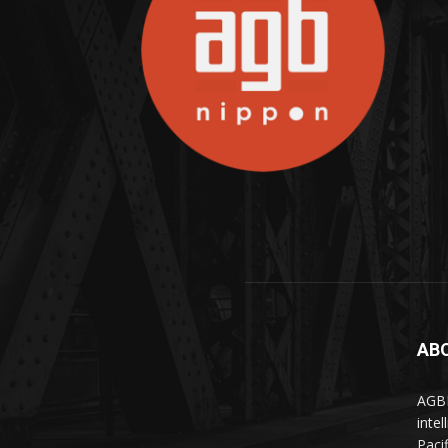
AB
AGBN
inte
Paci