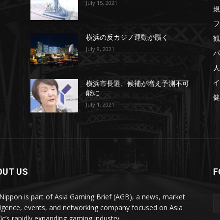
July 15, 2021
規
フ
観
横浜の反カジノ運動が躓く
July 8, 2021
パ
人
イ
横浜市長選、候補が増え予測不可
能に
健
July 1, 2021
OUT US
F
ippon is part of Asia Gaming Brief (AGB), a news, market
lligence, events, and networking company focused on Asia
fic’s rapidly expanding gaming industry.