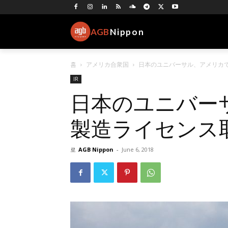
AGB
Nippon
홈
アメリカ合衆国
日本のユニバーサル、アメリカ
IR
日本のユニバー
製造ライセンス
로
AGB Nippon
-
June 6, 2018