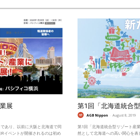
業展
第1回「北海道統合
AGB Nippon
-
August 8, 2019
スであり、以前に大阪と北海道で同
第1回「北海道統合型リゾート産業
IRイベントが開催されるのは初め
然として北海道への高い関心を表