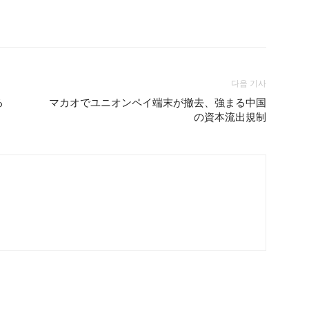
다음 기사
る
マカオでユニオンペイ端末が撤去、強まる中国
の資本流出規制