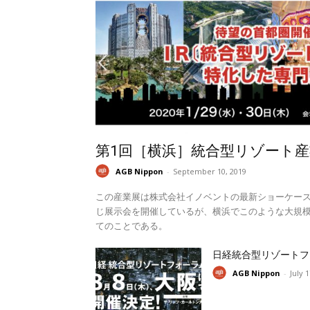
第1回［横浜］統合型リゾート産
AGB Nippon
-
September 10, 2019
この産業展は株式会社イノベントの最新ショーケー
じ展示会を開催しているが、横浜でこのような大規模
てのことである。
日経統合型リゾートフ
AGB Nippon
-
July 