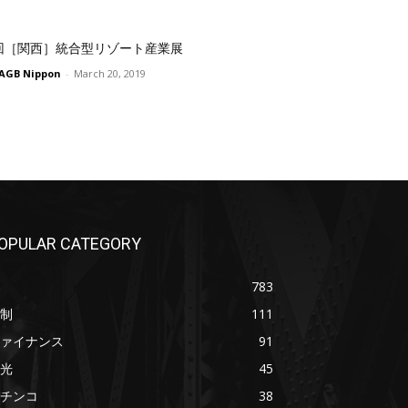
回［関西］統合型リゾート産業展
AGB Nippon
-
March 20, 2019
OPULAR CATEGORY
783
制
111
ァイナンス
91
光
45
チンコ
38