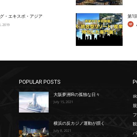
グ・エキスポ・アジア
第1
, 2019
POPULAR POSTS
P
大阪夢洲IRの孤独な日々
IR
July 15, 2021
規
フ
観
横浜の反カジノ運動が躓く
July 8, 2021
パ