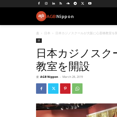
AGB
Nippon
홈
日本
日本カジノスクールが大阪に心斎橋教室を
IR
日本カジノスク
教室を開設
로
AGB Nippon
-
March 28, 2019