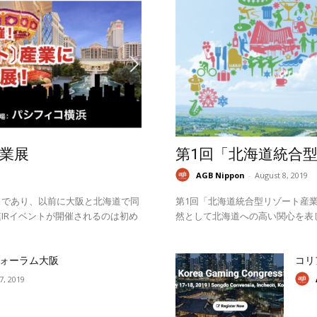
業展
第1回「北海道統合
AGB Nippon
-
August 8, 2019
スであり、以前に大阪と北海道で同
第1回「北海道統合型リゾート産業
IRイベントが開催されるのは初め
然として北海道への高い関心を表
ォーラム大阪
コリ
17, 2019