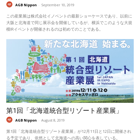
AGB Nippon
-
September 10, 2019
この産業展は株式会社イノベントの最新ショーケースであり、以前に
大阪と北海道で同じ展示会を開催しているが、横浜でこのような大規
模IRイベントが開催されるのは初めてのことである。
第1回「北海道統合型リゾート産業展」
AGB Nippon
-
August 8, 2019
第1回「北海道統合型リゾート産業展」が12月11日と12日に開催され
る予定であり、依然として北海道への高い関心を表している。