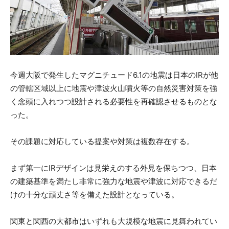
今週大阪で発生したマグニチュード6.1の地震は日本のIRが他
の管轄区域以上に地震や津波火山噴火等の自然災害対策を強
く念頭に入れつつ設計される必要性を再確認させるものとな
った。
その課題に対応している提案や対策は複数存在する。
まず第一にIRデザインは見栄えのする外見を保ちつつ、日本
の建築基準を満たし非常に強力な地震や津波に対応できるだ
けの十分な頑丈さ等を備えた設計となっている。
関東と関西の大都市はいずれも大規模な地震に見舞われてい