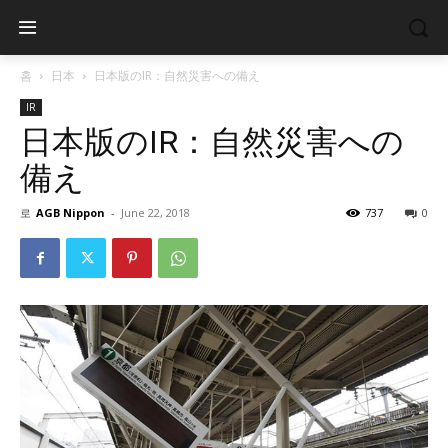
홈
日本
日本版のIR：自然災害への備え
IR
日本版のIR：自然災害への
備え
로
AGB Nippon
-
June 22, 2018
737
0