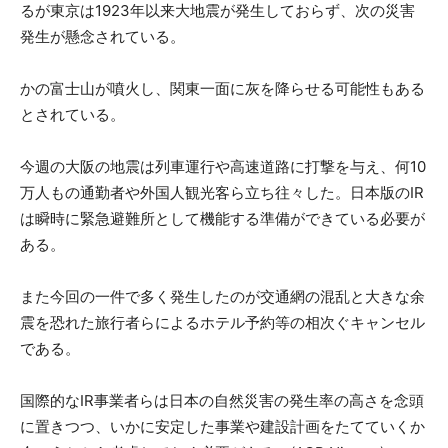
るが東京は1923年以来大地震が発生しておらず、次の災害
発生が懸念されている。
かの富士山が噴火し、関東一面に灰を降らせる可能性もある
とされている。
今週の大阪の地震は列車運行や高速道路に打撃を与え、何10
万人もの通勤者や外国人観光客ら立ち往々した。日本版のIR
は瞬時に緊急避難所として機能する準備ができている必要が
ある。
また今回の一件で多く発生したのが交通網の混乱と大きな余
震を恐れた旅行者らによるホテル予約等の相次ぐキャンセル
である。
国際的なIR事業者らは日本の自然災害の発生率の高さを念頭
に置きつつ、いかに安定した事業や建設計画をたてていくか