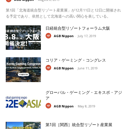
第1回「北海道統合型リゾート産業展」が12月11日と12日に開催され
る予定であり、依然として北海道への高い関心を表している。
日経統合型リゾートフォーラム大阪
AGB Nippon
-
July 17, 2019
コリア・ゲーミング・コングレス
AGB Nippon
-
June 11, 2019
グローバル・ゲーミング・エキスポ・アジ
ア
AGB Nippon
-
May 8, 2019
第1回［関西］統合型リゾート産業展