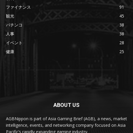
ファイナンス
91
観光
45
パチンコ
38
人事
38
イベント
28
健康
25
ABOUT US
AGBNippon is part of Asia Gaming Brief (AGB), a news, market
intelligence, events, and networking company focused on Asia
Pacific’s rapidly expanding gaming industry.