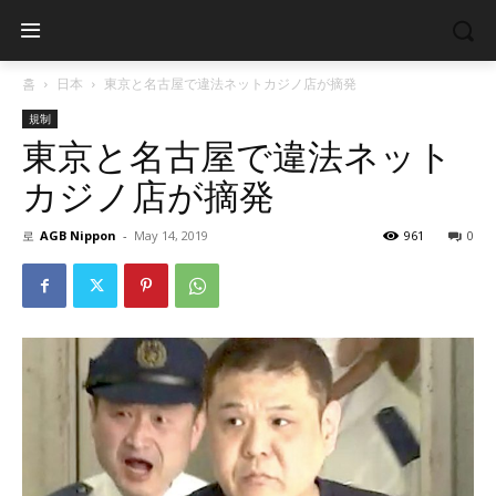
홈
日本
東京と名古屋で違法ネットカジノ店が摘発
規制
東京と名古屋で違法ネット
カジノ店が摘発
로
AGB Nippon
-
May 14, 2019
961
0