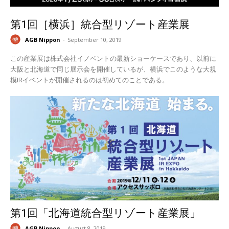
第1回［横浜］統合型リゾート産業展
AGB Nippon
-
September 10, 2019
この産業展は株式会社イノベントの最新ショーケースであり、以前に
大阪と北海道で同じ展示会を開催しているが、横浜でこのような大規
模IRイベントが開催されるのは初めてのことである。
第1回「北海道統合型リゾート産業展」
AGB Nippon
-
August 8, 2019