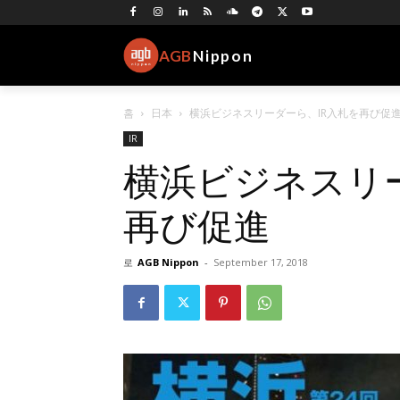
AGB
Nippon
홈
日本
横浜ビジネスリーダーら、IR入札を再び促
IR
横浜ビジネスリ
再び促進
로
AGB Nippon
-
September 17, 2018