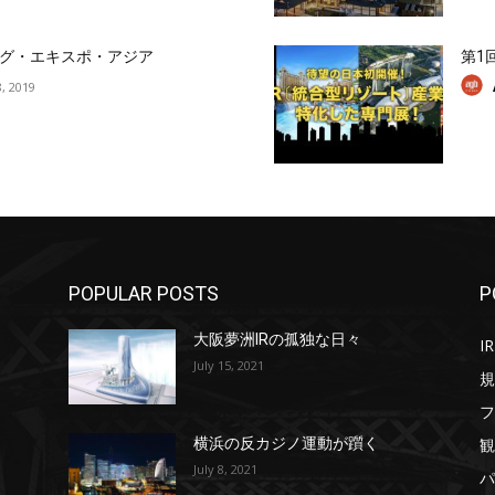
グ・エキスポ・アジア
第1
, 2019
POPULAR POSTS
P
大阪夢洲IRの孤独な日々
IR
July 15, 2021
規
フ
観
横浜の反カジノ運動が躓く
July 8, 2021
パ