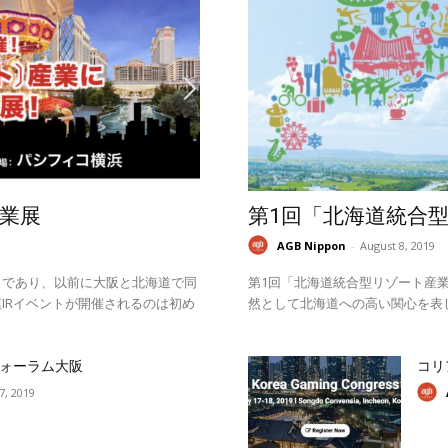
業展
第1回「北海道統合
AGB Nippon
-
August 8, 2019
スであり、以前に大阪と北海道で同
第1回「北海道統合型リゾート産業
IRイベントが開催されるのは初め
然として北海道への高い関心を表
ォーラム大阪
コリ
17, 2019