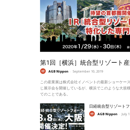
第1回［横浜］統合型リゾート産
AGB Nippon
-
September 10, 2019
この産業展は株式会社イノベントの最新ショーケー
じ展示会を開催しているが、横浜でこのような大規模
てのことである。
日経統合型リゾートフ
AGB Nippon
-
July 