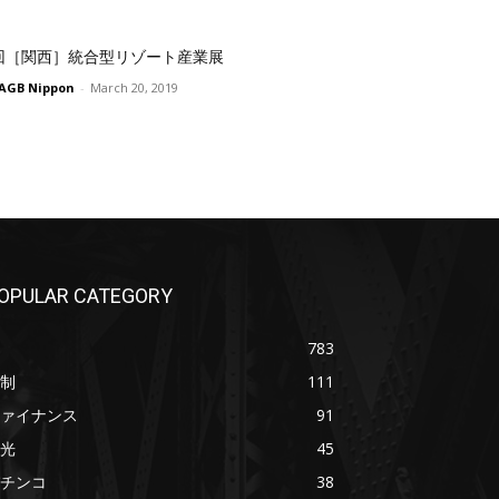
回［関西］統合型リゾート産業展
AGB Nippon
-
March 20, 2019
OPULAR CATEGORY
783
制
111
ァイナンス
91
光
45
チンコ
38