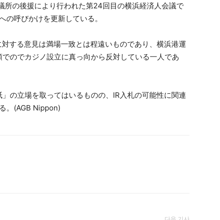
会議所の後援により行われた第24回目の横浜経済人会議で
札への呼びかけを更新している。
に対する意見は満場一致とは程遠いものであり、横浜港運
頭でのでカジノ設立に真っ向から反対している一人であ
」の立場を取ってはいるものの、IR入札の可能性に関連
AGB Nippon)
다음 기사