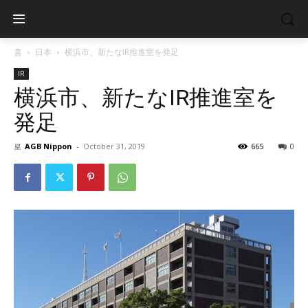
홈
日本
横浜市、新たなIR推進室を発足
IR
横浜市、新たなIR推進室を
発足
로
AGB Nippon
-
October 31, 2019
665
0