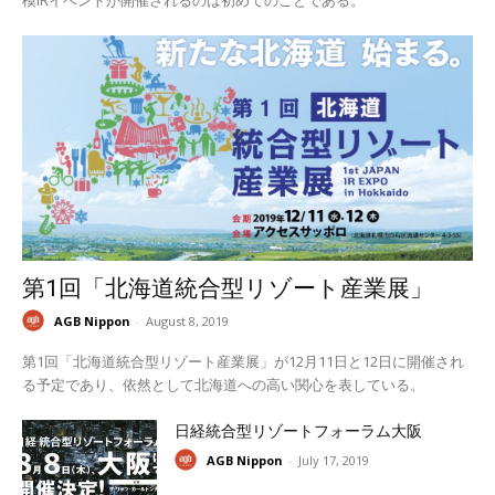
第1回「北海道統合型リゾート産業展」
AGB Nippon
-
August 8, 2019
第1回「北海道統合型リゾート産業展」が12月11日と12日に開催され
る予定であり、依然として北海道への高い関心を表している。
日経統合型リゾートフォーラム大阪
AGB Nippon
-
July 17, 2019