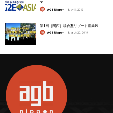
ア
AGB Nippon
-
May 8, 2019
第1回［関西］統合型リゾート産業展
AGB Nippon
-
March 20, 2019