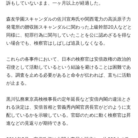
訴もしていないまま、一ヶ月以上が経過した。
森友学園スキャンダルの佐川宣寿氏や関西電力の高浜原子力
発電所の贈収賄スキャンダルに関わった上級幹部20人などと
同様に、犯罪行為に関与していたことを公に認めざるを得な
い場合でも、検察官はしばしば追及しなくなる。
これらの各事件において、日本の検察官は安倍政権の政治的
召使として活動しているという結論を避けることは困難であ
る。調査を止める必要があると命令が伝われば、直ちに活動
が止まる。
黒川弘務東京高検検事長の定年延長など安倍内閣の違法とさ
れる決定は、安倍首相と菅義秀内閣官房長官がどのように支
配しているかを示唆している。官邸のために動く検察官は昇
進などの見返りが期待できる。