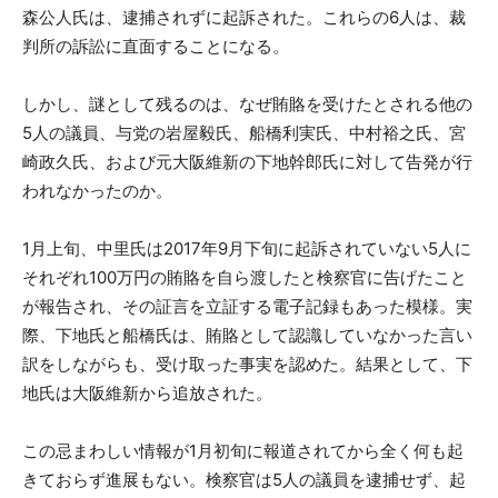
森公人氏は、逮捕されずに起訴された。これらの6人は、裁
判所の訴訟に直面することになる。
しかし、謎として残るのは、なぜ賄賂を受けたとされる他の
5人の議員、与党の岩屋毅氏、船橋利実氏、中村裕之氏、宮
崎政久氏、および元大阪維新の下地幹郎氏に対して告発が行
われなかったのか。
1月上旬、中里氏は2017年9月下旬に起訴されていない5人に
それぞれ100万円の賄賂を自ら渡したと検察官に告げたこと
が報告され、その証言を立証する電子記録もあった模様。実
際、下地氏と船橋氏は、賄賂として認識していなかった言い
訳をしながらも、受け取った事実を認めた。結果として、下
地氏は大阪維新から追放された。
この忌まわしい情報が1月初旬に報道されてから全く何も起
きておらず進展もない。検察官は5人の議員を逮捕せず、起