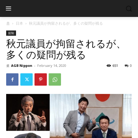
홈
日本
秋元議員が拘留されるが、多くの疑問が残る
規制
秋元議員が拘留されるが、
多くの疑問が残る
로
AGB Nippon
-
February 14, 2020
651
0