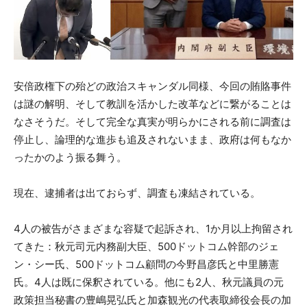
安倍政権下の殆どの政治スキャンダル同様、今回の賄賂事件
は謎の解明、そして教訓を活かした改革などに繋がることは
なさそうだ。そして完全な真実が明らかにされる前に調査は
停止し、論理的な進歩も追及されないまま、政府は何もなか
ったかのよう振る舞う。
現在、逮捕者は出ておらず、調査も凍結されている。
4人の被告がさまざまな容疑で起訴され、1か月以上拘留され
てきた：秋元司元内務副大臣、500ドットコム幹部のジェ
ン・シー氏、500ドットコム顧問の今野昌彦氏と中里勝憲
氏。4人は既に保釈されている。他にも2人、秋元議員の元
政策担当秘書の豊嶋晃弘氏と加森観光の代表取締役会長の加