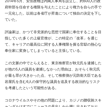
2014年5月、安倍政権は内閣人事局を設立し、約600人の政
府幹部を任命する権限を与えたことにより権力を自らの手で
一元化した。以前は各省庁が昇進について独自の決定を下し
ていた。
評論家は、かつて非党派的な思想で国家に奉仕することを目
指していた多くの上級官僚が、この特定の「改革」を通じ
て、キャリアの最高位に関する人事権限を握る官邸の熱心な
奉仕家に変身してしまっていると主張している。
この文脈の中でとらえると、東京検察官が秋元氏を逮捕した
が他の5人の議員を逮捕しなかった理由は、おそらく秋元氏
が最も罪が大きかった点、そして検察側が元防衛大臣である
岩屋氏を含む6人の保守的な議員を追及する政治的なリスク
を考慮したという可能性がある。
コロナウイルスやその他の問題により、カジノの贈収賄スキ
ャンダルはすでにニュースの見出しから押し出されており、