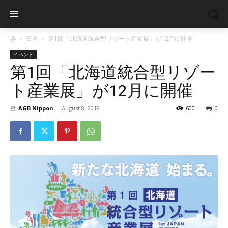
홈
日本
第1回「北海道統合型リゾート産業展」が12月に開催
イベント
第1回「北海道統合型リゾー
ト産業展」が12月に開催
로
AGB Nippon
-
August 8, 2019
600
0