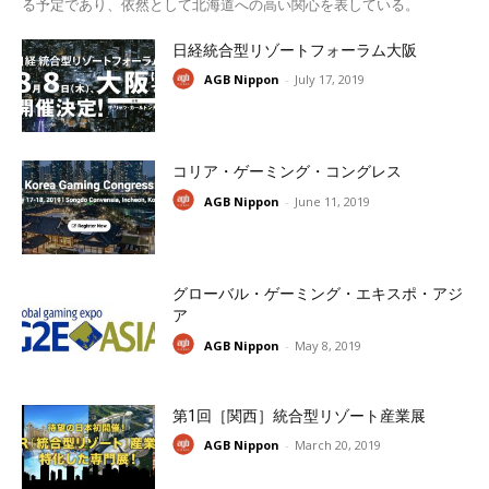
る予定であり、依然として北海道への高い関心を表している。
日経統合型リゾートフォーラム大阪
AGB Nippon
-
July 17, 2019
コリア・ゲーミング・コングレス
AGB Nippon
-
June 11, 2019
グローバル・ゲーミング・エキスポ・アジ
ア
AGB Nippon
-
May 8, 2019
第1回［関西］統合型リゾート産業展
AGB Nippon
-
March 20, 2019