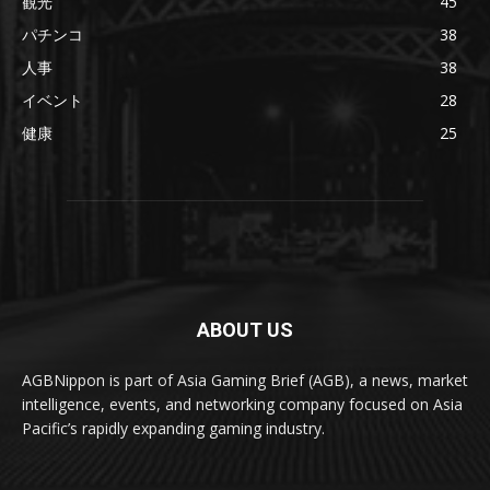
観光
45
パチンコ
38
人事
38
イベント
28
健康
25
ABOUT US
AGBNippon is part of Asia Gaming Brief (AGB), a news, market
intelligence, events, and networking company focused on Asia
Pacific’s rapidly expanding gaming industry.