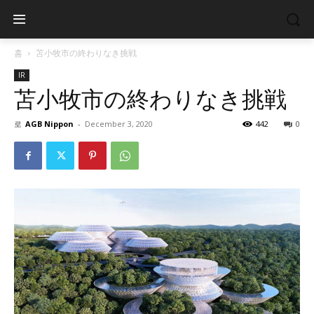
홈
苫小牧市の終わりなき挑戦
IR
苫小牧市の終わりなき挑戦
로
AGB Nippon
-
December 3, 2020
442
0