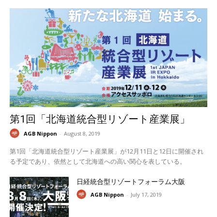
第1回「北海道統合型リゾート産業展」
AGB Nippon
-
August 8, 2019
第1回「北海道統合型リゾート産業展」が12月11日と12日に開催され
る予定であり、依然として北海道への高い関心を表している。
日経統合型リゾートフォーラム大阪
AGB Nippon
-
July 17, 2019