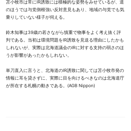
苫小牧市は常にIR誘致には積極的な姿勢をみせているが、道
のほうでは与党側根強い反対意見もあり、地域の与党でも気
乗りしていない様子が伺える。
鈴木知事は39歳の若さながら慎重で物事をよく考え抜く評
判である。当初は環境問題をIR誘致を見送る理由にしたかも
しれないが、実際は北海道議会のIRに対する支持の弱さのほ
うが影響があったかもしれない。
単刀直入に言うと、北海道のIR誘致に関しては苫小牧市発の
情報に耳を貸さずに、実際に目を向けるべきなのは北海道庁
が所在する札幌の動きである。(AGB Nippon)