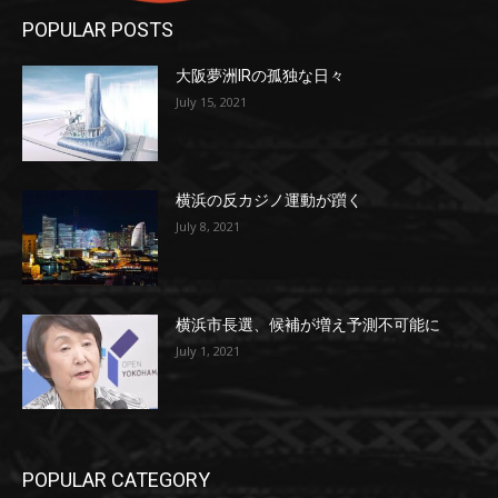
POPULAR POSTS
大阪夢洲IRの孤独な日々
July 15, 2021
横浜の反カジノ運動が躓く
July 8, 2021
横浜市長選、候補が増え予測不可能に
July 1, 2021
POPULAR CATEGORY