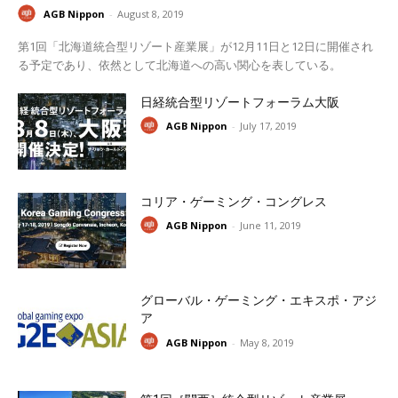
AGB Nippon
-
August 8, 2019
第1回「北海道統合型リゾート産業展」が12月11日と12日に開催され
る予定であり、依然として北海道への高い関心を表している。
日経統合型リゾートフォーラム大阪
AGB Nippon
-
July 17, 2019
コリア・ゲーミング・コングレス
AGB Nippon
-
June 11, 2019
グローバル・ゲーミング・エキスポ・アジ
ア
AGB Nippon
-
May 8, 2019