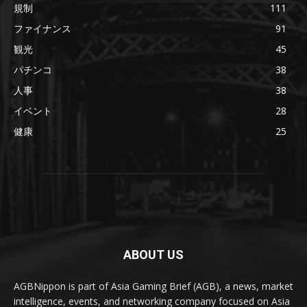
規制
111
ファイナンス
91
観光
45
パチンコ
38
人事
38
イベント
28
健康
25
ABOUT US
AGBNippon is part of Asia Gaming Brief (AGB), a news, market
intelligence, events, and networking company focused on Asia