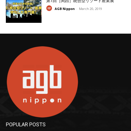
第1回［関西］統合型リゾート産業展
AGB Nippon
-
March 20, 2019
POPULAR POSTS