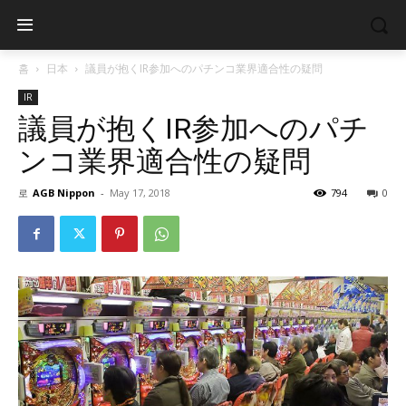
홈
日本
議員が抱くIR参加へのパチンコ業界適合性の疑問
IR
議員が抱くIR参加へのパチ
ンコ業界適合性の疑問
로
AGB Nippon
-
May 17, 2018
794
0