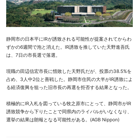
静岡市の日本平にIRが誘致される可能性が提案されてからわ
ずかの6週間で泡と消えた。IR誘致を推していた天野進吾氏
は、7日の市長選で落選。
現職の田辺信宏市長に惜敗した天野氏だが、投票の38.5%を
占め、3人中2位と善戦した。静岡市住民の大半がIR誘致によ
る経済復興を狙った旧市長の再選を拒否する結果となった。
積極的にIR入札を図っている牧之原市にとって、静岡市がIR
誘致競争から下りたことで同県内のライバルがいなくなり、
選挙の結果は朗報となる可能性がある。(AGB Nippon)