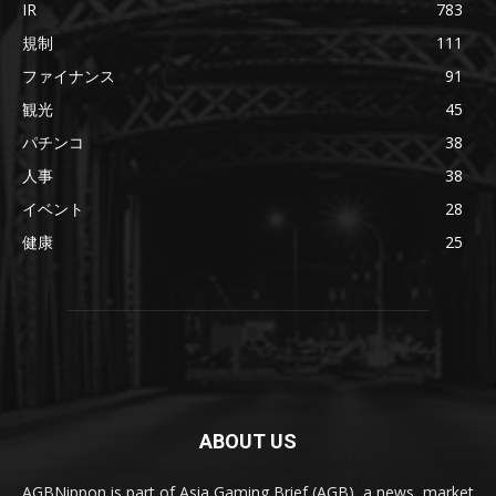
IR
783
規制
111
ファイナンス
91
観光
45
パチンコ
38
人事
38
イベント
28
健康
25
ABOUT US
AGBNippon is part of Asia Gaming Brief (AGB), a news, market