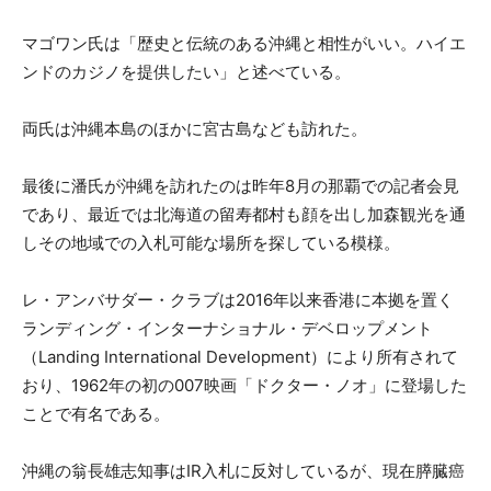
マゴワン氏は「歴史と伝統のある沖縄と相性がいい。ハイエ
ンドのカジノを提供したい」と述べている。
両氏は沖縄本島のほかに宮古島なども訪れた。
最後に潘氏が沖縄を訪れたのは昨年8月の那覇での記者会見
であり、最近では北海道の留寿都村も顔を出し加森観光を通
しその地域での入札可能な場所を探している模様。
レ・アンバサダー・クラブは2016年以来香港に本拠を置く
ランディング・インターナショナル・デベロップメント
（Landing International Development）により所有されて
おり、1962年の初の007映画「ドクター・ノオ」に登場した
ことで有名である。
沖縄の翁長雄志知事はIR入札に反対しているが、現在膵臓癌