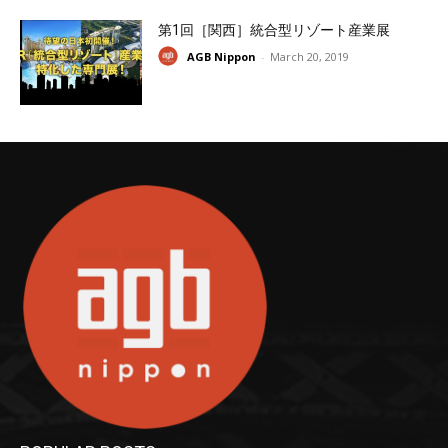
第1回［関西］統合型リゾート産業展
AGB Nippon
-
March 20, 2019