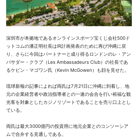
深圳市が本拠地であるオンラインスポーツ宝くじ会社500ド
ットコムの潘正明社長はIR計画発表のために再び沖縄に戻
り、さらに今回はパートナーと成り得るロンドンのレ・アン
バサダー・クラブ（Les Ambassadeurs Club）の社長であ
るケビン・マゴワン氏（Kevin McGowen）も顔を見せた。
琉球新報の記事によれば両氏は7月21日に沖縄に到着し、地
元の企業経営者や政治指導者との一連の会合を行い裕福な観
光客を対象としたカジノリゾートであることを売り口上とし
ている。
両氏は最大3000億円の投資用に地元企業とのコンソーシア
ムで合弁する見通しである。