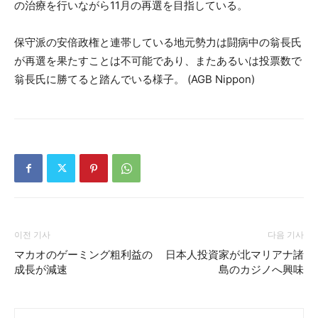
の治療を行いながら11月の再選を目指している。
保守派の安倍政権と連帯している地元勢力は闘病中の翁長氏
が再選を果たすことは不可能であり、またあるいは投票数で
翁長氏に勝てると踏んでいる様子。 (AGB Nippon)
이전 기사
다음 기사
マカオのゲーミング粗利益の
日本人投資家が北マリアナ諸
成長が減速
島のカジノへ興味