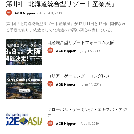
第1回「北海道統合型リゾート産業展」
AGB Nippon
-
August 8, 2019
第1回「北海道統合型リゾート産業展」が12月11日と12日に開催され
る予定であり、依然として北海道への高い関心を表している。
日経統合型リゾートフォーラム大阪
AGB Nippon
-
July 17, 2019
コリア・ゲーミング・コングレス
AGB Nippon
-
June 11, 2019
グローバル・ゲーミング・エキスポ・アジ
ア
AGB Nippon
-
May 8, 2019