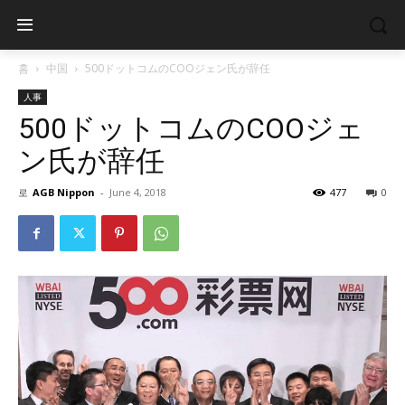
홈
中国
500ドットコムのCOOジェン氏が辞任
人事
500ドットコムのCOOジェ
ン氏が辞任
로
AGB Nippon
-
June 4, 2018
477
0