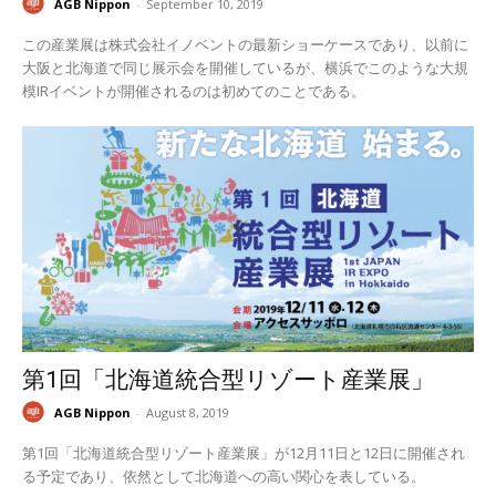
AGB Nippon
-
September 10, 2019
この産業展は株式会社イノベントの最新ショーケースであり、以前に
大阪と北海道で同じ展示会を開催しているが、横浜でこのような大規
模IRイベントが開催されるのは初めてのことである。
第1回「北海道統合型リゾート産業展」
AGB Nippon
-
August 8, 2019
第1回「北海道統合型リゾート産業展」が12月11日と12日に開催され
る予定であり、依然として北海道への高い関心を表している。