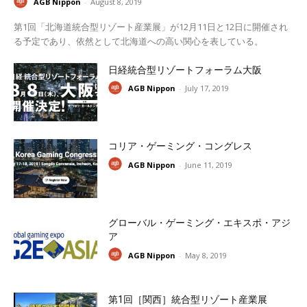
AGB Nippon
-
August 8, 2019
第1回「北海道統合型リゾート産業展」が12月11日と12日に開催され
る予定であり、依然として北海道への高い関心を表している。
日経統合型リゾートフォーラム大阪
AGB Nippon
-
July 17, 2019
コリア・ゲーミング・コングレス
AGB Nippon
-
June 11, 2019
グローバル・ゲーミング・エキスポ・アジ
ア
AGB Nippon
-
May 8, 2019
第1回［関西］統合型リゾート産業展