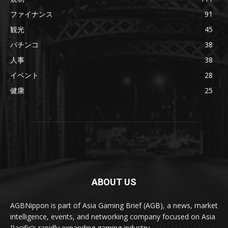
ファイナンス
91
観光
45
パチンコ
38
人事
38
イベント
28
健康
25
ABOUT US
AGBNippon is part of Asia Gaming Brief (AGB), a news, market
intelligence, events, and networking company focused on Asia
Pacific’s rapidly expanding gaming industry.