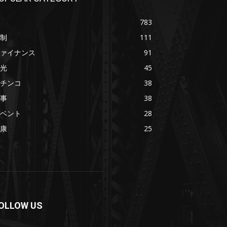
783
制
111
ァイナンス
91
光
45
チンコ
38
事
38
ベント
28
康
25
OLLOW US