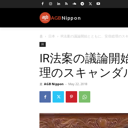
AGB
Nippon
홈
日本
IR法案の議論開始とともに、安倍総理のス
IR
IR法案の議論開
理のスキャンダ
로
AGB Nippon
-
May 22, 2018