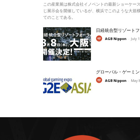
この産業展は株式会社イノベントの最新ショーケー
じ展示会を開催しているが、横浜でこのような大規模
てのことである。
日経統合型リゾートフ
AGB Nippon
-
July 
グローバル・ゲーミン
AGB Nippon
-
May 8