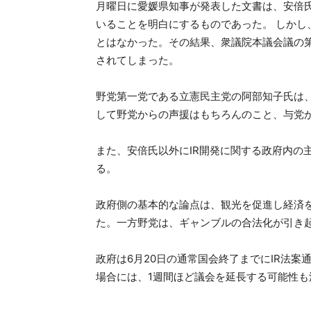
月曜日に愛媛県知事が発表した文書は、安倍
いることを明白にするものであった。 しか
とはなかった。その結果、衆議院本議会議の
されてしまった。
野党第一党である立憲民主党の阿部知子氏は
して野党からの声援はもちろんのこと、与党
また、安倍氏以外にIR開発に関する政府内の
る。
政府側の基本的な論点は、観光を促進し経済を
た。一方野党は、ギャンブルの合法化が引き
政府は6月20日の通常国会終了までにIR法
場合には、1週間ほど議会を延長する可能性も浮上し