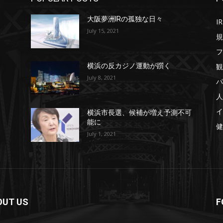
大阪夢洲IRの孤独な日々
IR
July 15, 2021
規
フ
観
横浜の反カジノ運動が躓く
July 8, 2021
パ
人
イ
横浜市長選、候補が増え予測不可
能に
健
July 1, 2021
OUT US
F