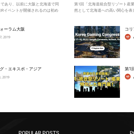
スであり、以前に大阪と北海道で同
第1回「北海道統合型リゾート産業
IRイベントが開催されるのは初め
然として北海道への高い関心を表
ォーラム大阪
コリ
17, 2019
グ・エキスポ・アジア
第1
, 2019
POPULAR POSTS
P