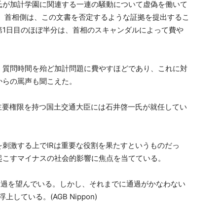
氏が加計学園に関連する一連の騒動について虚偽を働いて
し、首相側は、この文書を否定するような証拠を提出するこ
第1日目のほぼ半分は、首相のスキャンダルによって費や
、質問時間を殆ど加計問題に費やすほどであり、これに対
からの罵声も聞こえた。
主要権限を持つ国土交通大臣には石井啓一氏が就任してい
刺激する上でIRは重要な役割を果たすというものだっ
起こすマイナスの社会的影響に焦点を当てている。
案通過を望んでいる。しかし、それまでに通過がかなわない
ている。(AGB Nippon)