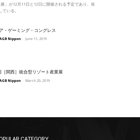
展」が12月11日と12日に開催される予定であり、依
している。
ア・ゲーミング・コングレス
AGB Nippon
-
June 11, 2019
回［関西］統合型リゾート産業展
AGB Nippon
-
March 20, 2019
OPULAR CATEGORY