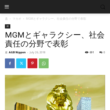
홈
マカオ
MGMとギャラクシー、社会責任の分野で表彰
IR
MGMとギャラクシー、社会
責任の分野で表彰
로
AGB Nippon
-
July 26, 2018
691
0