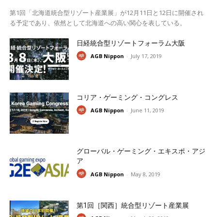
第1回「北海道統合型リゾート産業展」が12月11日と12日に開催され
る予定であり、依然として北海道への高い関心を表している。
日経統合型リゾートフォーラム大阪
AGB Nippon
-
July 17, 2019
コリア・ゲーミング・コングレス
AGB Nippon
-
June 11, 2019
グローバル・ゲーミング・エキスポ・アジ
ア
AGB Nippon
-
May 8, 2019
第1回［関西］統合型リゾート産業展