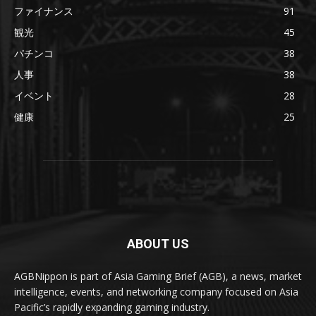
ファイナンス
91
観光
45
パチンコ
38
人事
38
イベント
28
健康
25
ABOUT US
AGBNippon is part of Asia Gaming Brief (AGB), a news, market
intelligence, events, and networking company focused on Asia
Pacific’s rapidly expanding gaming industry.