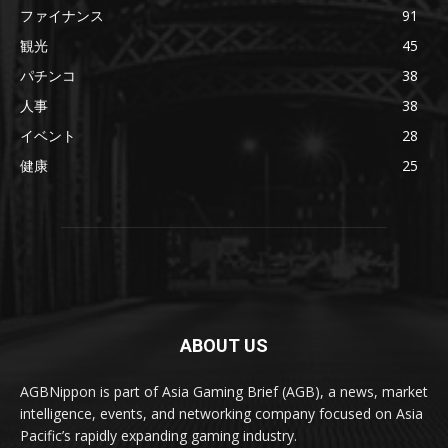
ファイナンス
91
観光
45
パチンコ
38
人事
38
イベント
28
健康
25
ABOUT US
AGBNippon is part of Asia Gaming Brief (AGB), a news, market
intelligence, events, and networking company focused on Asia
Pacific’s rapidly expanding gaming industry.