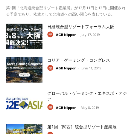
第1回「北海道統合型リゾート産業展」が12月11日と12日に開催され
る予定であり、依然として北海道への高い関心を表している。
日経統合型リゾートフォーラム大阪
AGB Nippon
-
July 17, 2019
コリア・ゲーミング・コングレス
AGB Nippon
-
June 11, 2019
グローバル・ゲーミング・エキスポ・アジ
ア
AGB Nippon
-
May 8, 2019
第1回［関西］統合型リゾート産業展