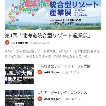
第1回「北海道統合型リゾート産業展」
AGB Nippon
-
August 8, 2019
第1回「北海道統合型リゾート産業展」が12月11日と12日に開催され
る予定であり、依然として北海道への高い関心を表している。
日経統合型リゾートフォーラム大阪
AGB Nippon
-
July 17, 2019
コリア・ゲーミング・コングレス
AGB Nippon
-
June 11, 2019