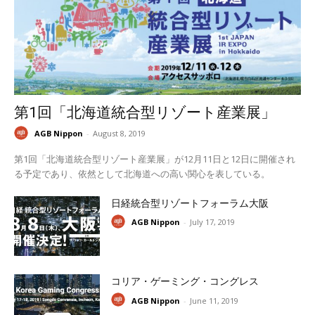
第1回「北海道統合型リゾート産業展」
AGB Nippon
-
August 8, 2019
第1回「北海道統合型リゾート産業展」が12月11日と12日に開催され
る予定であり、依然として北海道への高い関心を表している。
日経統合型リゾートフォーラム大阪
AGB Nippon
-
July 17, 2019
コリア・ゲーミング・コングレス
AGB Nippon
-
June 11, 2019