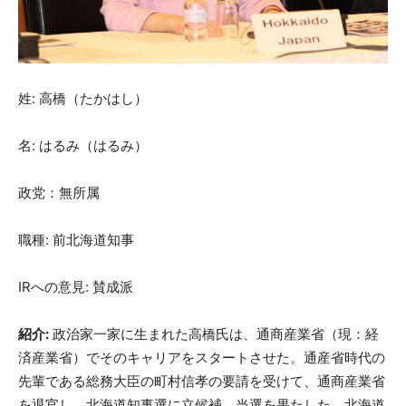
姓: 高橋（たかはし）
名: はるみ（はるみ）
政党：無所属
職種: 前北海道知事
IRへの意見: 賛成派
紹介:
政治家一家に生まれた高橋氏は、通商産業省（現：経
済産業省）でそのキャリアをスタートさせた。通産省時代の
先輩である総務大臣の町村信孝の要請を受けて、通商産業省
を退官し、北海道知事選に立候補、当選を果たした。北海道