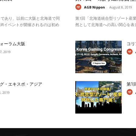
AGB Nippon
-
August 8, 2019
スであり、以前に大阪と北海道で同
第1回「北海道統合型リゾート産業
IRイベントが開催されるのは初め
然として北海道への高い関心を表
ォーラム大阪
コリ
17, 2019
グ・エキスポ・アジア
第1
, 2019