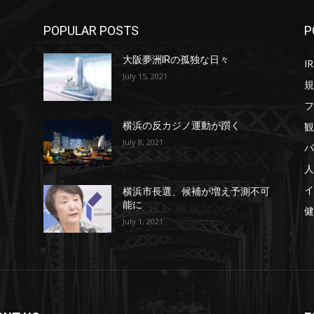
POPULAR POSTS
P
大阪夢洲IRの孤独な日々
IR
July 15, 2021
規
フ
観
横浜の反カジノ運動が躓く
July 8, 2021
パ
人
イ
横浜市長選、候補が増え予測不可
能に
健
July 1, 2021