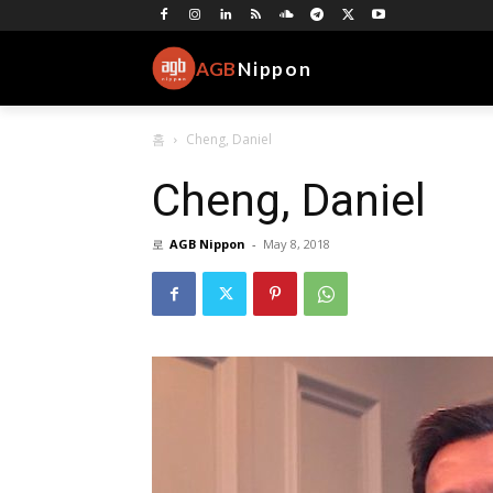
AGB
Nippon
홈
Cheng, Daniel
Cheng, Daniel
로
AGB Nippon
-
May 8, 2018