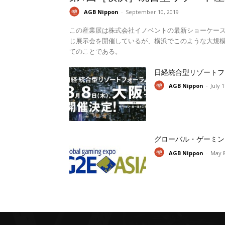
AGB Nippon
-
September 10, 2019
この産業展は株式会社イノベントの最新ショーケー
じ展示会を開催しているが、横浜でこのような大規模
てのことである。
日経統合型リゾートフ
AGB Nippon
-
July 
グローバル・ゲーミン
AGB Nippon
-
May 8