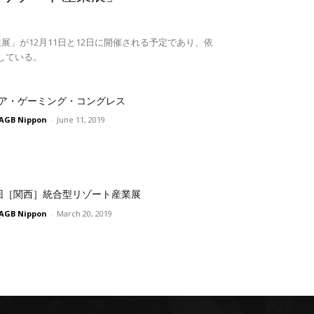
展」が12月11日と12日に開催される予定であり、依
している。
ア・ゲーミング・コングレス
AGB Nippon
-
June 11, 2019
回［関西］統合型リゾート産業展
AGB Nippon
-
March 20, 2019