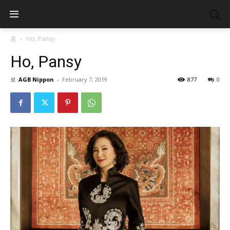
홈
Ho, Pansy
Ho, Pansy
로
AGB Nippon
-
February 7, 2019
877
0