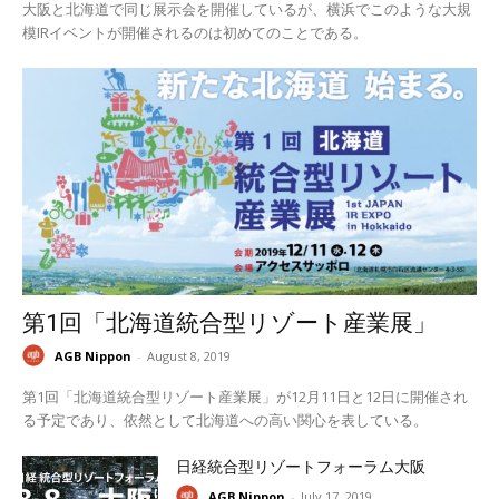
大阪と北海道で同じ展示会を開催しているが、横浜でこのような大規
模IRイベントが開催されるのは初めてのことである。
第1回「北海道統合型リゾート産業展」
AGB Nippon
-
August 8, 2019
第1回「北海道統合型リゾート産業展」が12月11日と12日に開催され
る予定であり、依然として北海道への高い関心を表している。
日経統合型リゾートフォーラム大阪
AGB Nippon
-
July 17, 2019