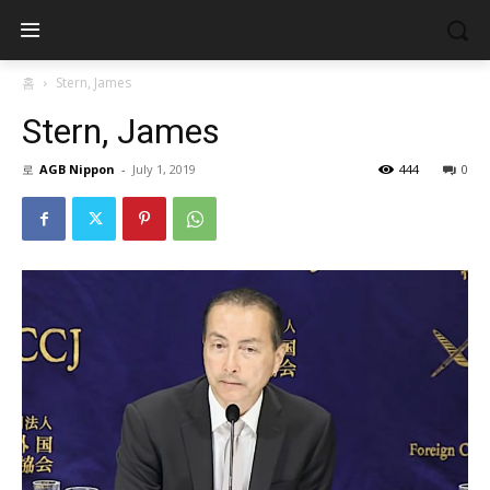
홈
Stern, James
Stern, James
로
AGB Nippon
-
July 1, 2019
444
0