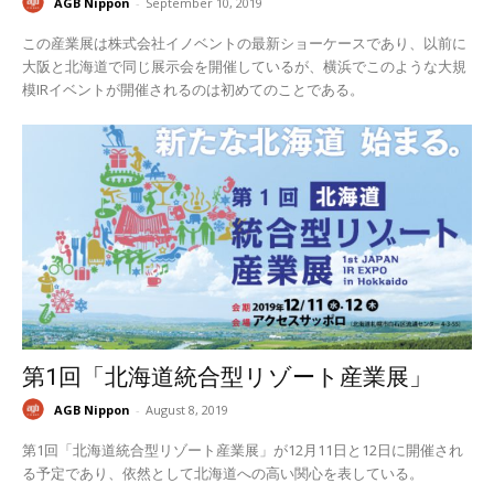
AGB Nippon
-
September 10, 2019
この産業展は株式会社イノベントの最新ショーケースであり、以前に
大阪と北海道で同じ展示会を開催しているが、横浜でこのような大規
模IRイベントが開催されるのは初めてのことである。
第1回「北海道統合型リゾート産業展」
AGB Nippon
-
August 8, 2019
第1回「北海道統合型リゾート産業展」が12月11日と12日に開催され
る予定であり、依然として北海道への高い関心を表している。