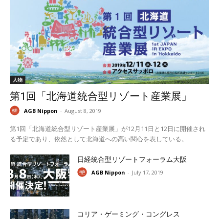
人物
第1回「北海道統合型リゾート産業展」
AGB Nippon
-
August 8, 2019
第1回「北海道統合型リゾート産業展」が12月11日と12日に開催され
る予定であり、依然として北海道への高い関心を表している。
日経統合型リゾートフォーラム大阪
AGB Nippon
-
July 17, 2019
コリア・ゲーミング・コングレス