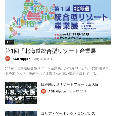
AGB
第1回「北海道統合型リゾート産業展」
AGB Nippon
-
August 8, 2019
第1回「北海道統合型リゾート産業展」が12月11日と12日に開催され
る予定であり、依然として北海道への高い関心を表している。
日経統合型リゾートフォーラム大阪
AGB Nippon
-
July 17, 2019
コリア・ゲーミング・コングレス