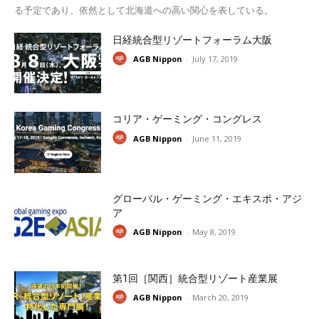
る予定であり、依然として北海道への高い関心を表している。
日経統合型リゾートフォーラム大阪
AGB Nippon
-
July 17, 2019
コリア・ゲーミング・コングレス
AGB Nippon
-
June 11, 2019
グローバル・ゲーミング・エキスポ・アジ
ア
AGB Nippon
-
May 8, 2019
第1回［関西］統合型リゾート産業展
AGB Nippon
-
March 20, 2019