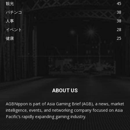
観光
45
パチンコ
38
人事
38
イベント
28
健康
25
ABOUT US
AGBNippon is part of Asia Gaming Brief (AGB), a news, market
intelligence, events, and networking company focused on Asia
Pacific’s rapidly expanding gaming industry.