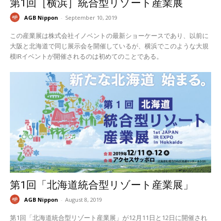
第1回［横浜］統合型リゾート産業展
AGB Nippon
-
September 10, 2019
この産業展は株式会社イノベントの最新ショーケースであり、以前に
大阪と北海道で同じ展示会を開催しているが、横浜でこのような大規
模IRイベントが開催されるのは初めてのことである。
第1回「北海道統合型リゾート産業展」
AGB Nippon
-
August 8, 2019
第1回「北海道統合型リゾート産業展」が12月11日と12日に開催され