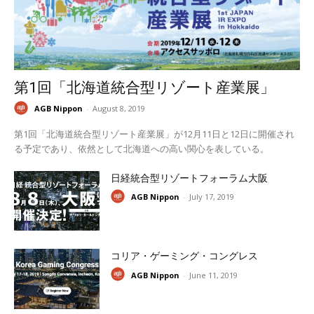
第1回「北海道統合型リゾート産業展」
AGB Nippon
-
August 8, 2019
第1回「北海道統合型リゾート産業展」が12月11日と12日に開催され
る予定であり、依然として北海道への高い関心を表している。
日経統合型リゾートフォーラム大阪
AGB Nippon
-
July 17, 2019
コリア・ゲーミング・コングレス
AGB Nippon
-
June 11, 2019