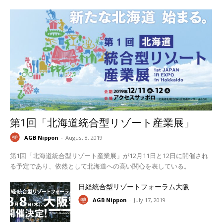
第1回「北海道統合型リゾート産業展」
AGB Nippon
-
August 8, 2019
第1回「北海道統合型リゾート産業展」が12月11日と12日に開催され
る予定であり、依然として北海道への高い関心を表している。
日経統合型リゾートフォーラム大阪
AGB Nippon
-
July 17, 2019