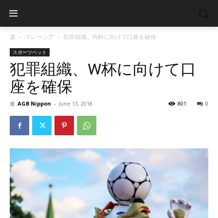
홈
マレーシア
犯罪組織、W杯に向けて口座を確保
スポーツベット
犯罪組織、W杯に向けて口
座を確保
로
AGB Nippon
-
June 13, 2018
801
0