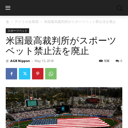
홈
アメリカ合衆国
米国最高裁判所がスポーツベット禁止法を廃止
スポーツベット
米国最高裁判所がスポーツ
ベット禁止法を廃止
로
AGB Nippon
-
May 15, 2018
938
0