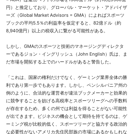
円）と推定しており、グローバル・マーケット・アドバイザ
ーズ（Global Market Advisors = GMA）によればスポーツ
ブックの平均5.5％の利益率を仮定すると、82億ドル（約
8,940億円）以上の税収入に繋がる可能性がある。
しかし、GMAのスポーツと技術のマネージングディレクタ
ーであるジョン・イングリッシュ（John English）氏は、ま
だ市場を開拓する上でのハードルがあると警告した。
「これは、国家の権利だけでなく、ゲーミング業界全体の勝
利であり第一歩でもあります。しかし、ペンシルバニア州の
例のように、合法的な運営者が違法ブックメーカーと効果的
に競争することを妨げる高税率とスポーツリーグへの手数料
が存在するため、多くの州では利益を得ることがない可能性
が出てきます。ビジネスの機会として期待を持てるのは、ゲ
ーミング税が比較的低く、スポーツリーグと協力する政治的
な必要性がないアメリカ先住民部族の市場にあるかもしれな