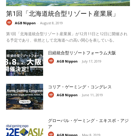
第1回「北海道統合型リゾート産業展」
AGB Nippon
-
August 8, 2019
第1回「北海道統合型リゾート産業展」が12月11日と12日に開催され
る予定であり、依然として北海道への高い関心を表している。
日経統合型リゾートフォーラム大阪
AGB Nippon
-
July 17, 2019
コリア・ゲーミング・コングレス
AGB Nippon
-
June 11, 2019
グローバル・ゲーミング・エキスポ・アジ
ア
AGB Nippon
-
May 8, 2019