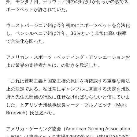
州、モンタナ州、デラウェア州の4州だけが何らかの形でス
ポーツベットが許されていた。
ウェストバージニア州は今年初めにスポーツベットを合法化
し、ペンシルベニア州は昨年、36％という非常に高い税率
で合法化を図った。
アメリカン・スポーツ・ベッティング・アソシエーションお
よび業界の支持者たちはこの動きを歓迎した。
「これは連邦主義と国家主権の原則を再確認する重要な憲法
上の決定である。私は常にギャンブルに関連する決定を州政
府と先住民部族の行政に任せなければならないと信じていま
した」とアリゾナ州検事総長マーク・ブルノビッチ（Mark
Brnovich）氏は述べた。
アメリカ・ゲーミング協会（American Gaming Association
= AGA）は違法ベットの市場を1500億ドル（約16兆3500億