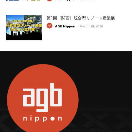
第1回［関西］統合型リゾート産業展
AGB Nippon
-
March 20, 2019