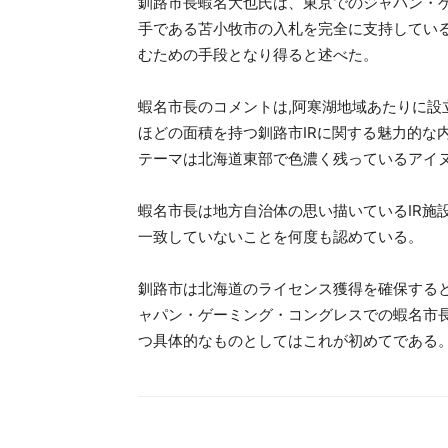
釧路市長蝦名大也氏は、東京でのジャパン・
手である苫小牧市の入札を完全に支持してい
むための手段となり得ると述べた。
蝦名市長のコメントは,阿寒湖地域あたりに設立
ほどの面積を持つ釧路市IRに関する魅力的な
テーマは北海道東部で色濃く残っているアイ
蝦名市長は地方自治体の思い描いているIR施
一致していないことを何度も認めている。
釧路市は北海道のライセンス獲得を確保する
ャパン・ゲーミング・コングレスでの蝦名市
つ具体的なものとしてはこれが初めてである。(AG