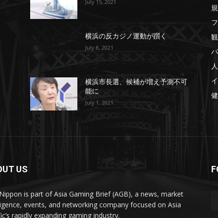
July 15, 2021
規
フ
観
横浜の反カジノ運動が躓く
July 8, 2021
パ
人
イ
横浜市長選、候補が増え予測不可
能に
健
July 1, 2021
OUT US
F
ippon is part of Asia Gaming Brief (AGB), a news, market
lligence, events, and networking company focused on Asia
fic’s rapidly expanding gaming industry.