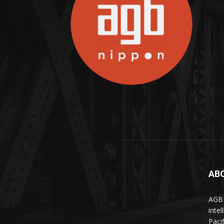
AB
AGBN
inte
Paci