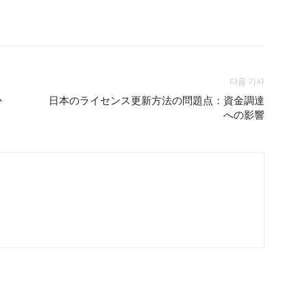
다음 기사
か
日本のライセンス更新方法の問題点：資金調達
への影響