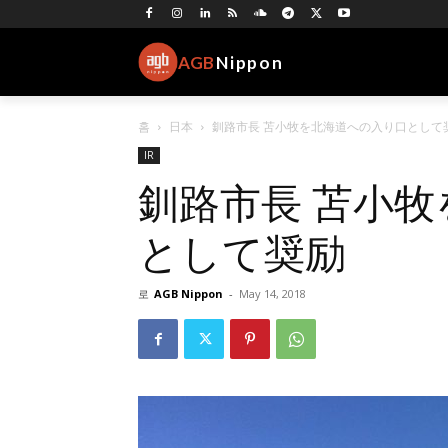
AGB
Nippon
홈
日本
釧路市長 苫小牧を北海道への入り口とし
IR
釧路市長 苫小
として奨励
로
AGB Nippon
-
May 14, 2018