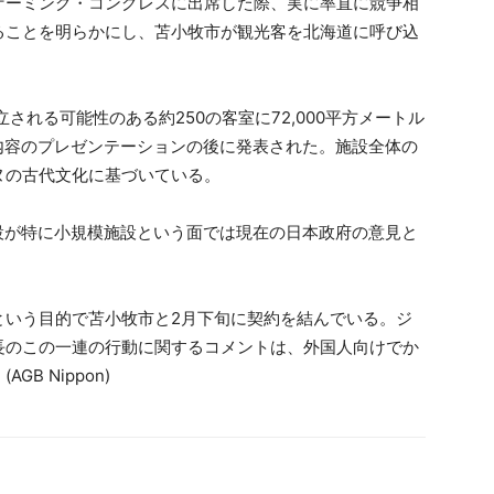
ゲーミング・コングレスに出席した際、実に率直に競争相
ることを明らかにし、苫小牧市が観光客を北海道に呼び込
される可能性のある約250の客室に72,000平方メートル
内容のプレゼンテーションの後に発表された。施設全体の
ヌの古代文化に基づいている。
設が特に小規模施設という面では現在の日本政府の意見と
という目的で苫小牧市と2月下旬に契約を結んでいる。ジ
長のこの一連の行動に関するコメントは、外国人向けでか
B Nippon)