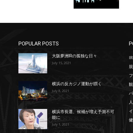
POPULAR POSTS
P
大阪夢洲IRの孤独な日々
IR
July 15, 2021
規
フ
観
横浜の反カジノ運動が躓く
July 8, 2021
パ
人
イ
横浜市長選、候補が増え予測不可
能に
健
July 1, 2021