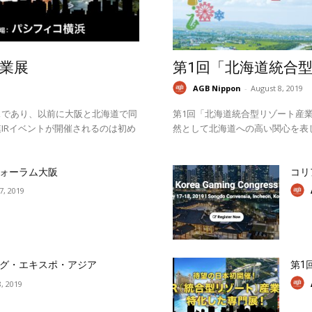
業展
第1回「北海道統合
AGB Nippon
-
August 8, 2019
スであり、以前に大阪と北海道で同
第1回「北海道統合型リゾート産業
IRイベントが開催されるのは初め
然として北海道への高い関心を表
ォーラム大阪
コリ
17, 2019
グ・エキスポ・アジア
第1
, 2019