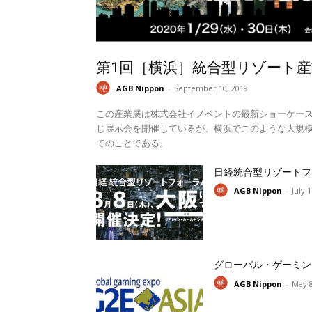
第1回［横浜］統合型リゾート産
AGB Nippon
-
September 10, 2019
この産業展は株式会社イノベントの最新ショーケー
じ展示会を開催しているが、横浜でこのような大規模
てのことである。
日経統合型リゾートフ
AGB Nippon
-
July 
グローバル・ゲーミン
AGB Nippon
-
May 8