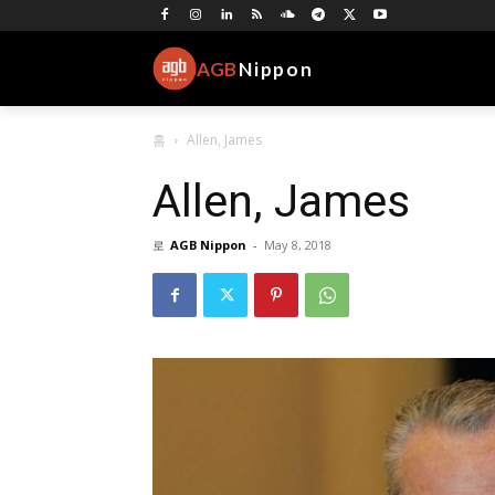
AGB
Nippon
홈
Allen, James
Allen, James
로
AGB Nippon
-
May 8, 2018