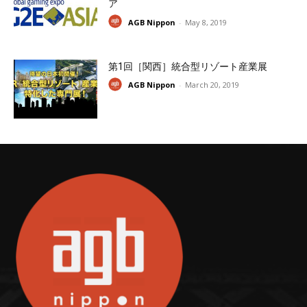
ア
AGB Nippon
-
May 8, 2019
第1回［関西］統合型リゾート産業展
AGB Nippon
-
March 20, 2019