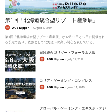
第1回「北海道統合型リゾート産業展」
AGB Nippon
-
August 8, 2019
第1回「北海道統合型リゾート産業展」が12月11日と12日に開催され
る予定であり、依然として北海道への高い関心を表している。
日経統合型リゾートフォーラム大阪
AGB Nippon
-
July 17, 2019
コリア・ゲーミング・コングレス
AGB Nippon
-
June 11, 2019
グローバル・ゲーミング・エキスポ・アジ