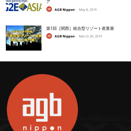
ア
AGB Nippon
-
May 8, 2019
第1回［関西］統合型リゾート産業展
AGB Nippon
-
March 20, 2019