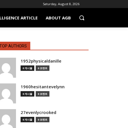
Saturday, August 8, 2026
LLIGENCE ARTICLE
ABOUT AGB
TOP AUTHORS
1952physicaldanille
0 게시물
0 코멘트
1960hesitantevelynn
0 게시물
0 코멘트
27evenlycrooked
0 게시물
0 코멘트