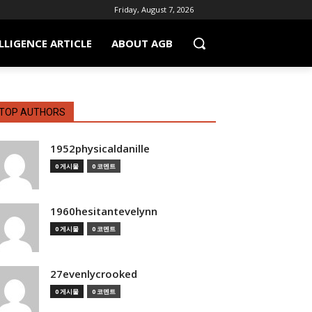
Friday, August 7, 2026
LLIGENCE ARTICLE
ABOUT AGB
TOP AUTHORS
1952physicaldanille
0 게시물
0 코멘트
1960hesitantevelynn
0 게시물
0 코멘트
27evenlycrooked
0 게시물
0 코멘트