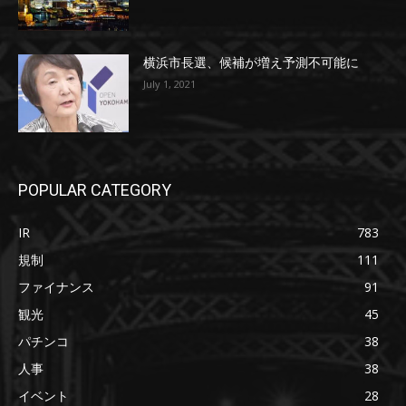
横浜市長選、候補が増え予測不可能に
July 1, 2021
POPULAR CATEGORY
IR
783
規制
111
ファイナンス
91
観光
45
パチンコ
38
人事
38
イベント
28