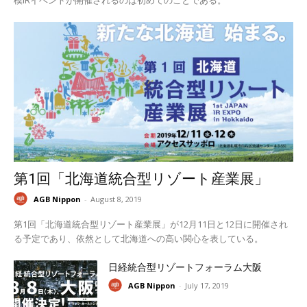
模IRイベントが開催されるのは初めてのことである。
第1回「北海道統合型リゾート産業展」
AGB Nippon
-
August 8, 2019
第1回「北海道統合型リゾート産業展」が12月11日と12日に開催され
る予定であり、依然として北海道への高い関心を表している。
日経統合型リゾートフォーラム大阪
AGB Nippon
-
July 17, 2019