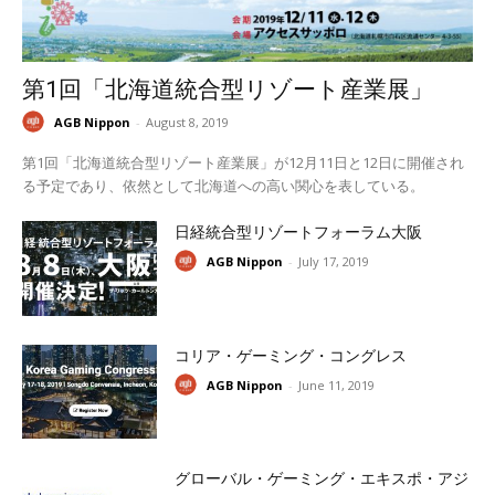
第1回「北海道統合型リゾート産業展」
AGB Nippon
-
August 8, 2019
第1回「北海道統合型リゾート産業展」が12月11日と12日に開催され
る予定であり、依然として北海道への高い関心を表している。
日経統合型リゾートフォーラム大阪
AGB Nippon
-
July 17, 2019
コリア・ゲーミング・コングレス
AGB Nippon
-
June 11, 2019
グローバル・ゲーミング・エキスポ・アジ