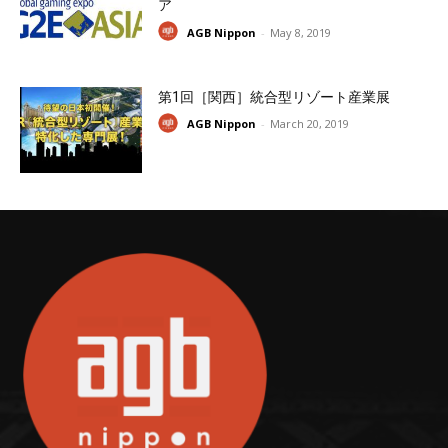
ア
AGB Nippon
-
May 8, 2019
第1回［関西］統合型リゾート産業展
AGB Nippon
-
March 20, 2019