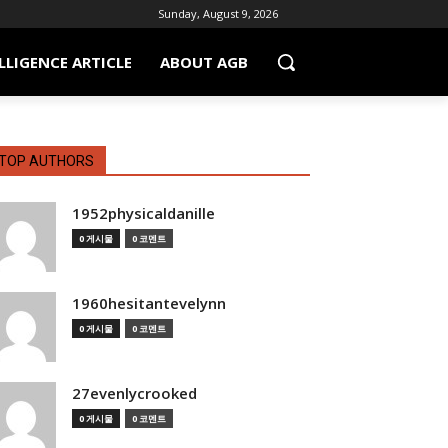
Sunday, August 9, 2026
LLIGENCE ARTICLE
ABOUT AGB
TOP AUTHORS
1952physicaldanille
0 게시물
0 코멘트
1960hesitantevelynn
0 게시물
0 코멘트
27evenlycrooked
0 게시물
0 코멘트